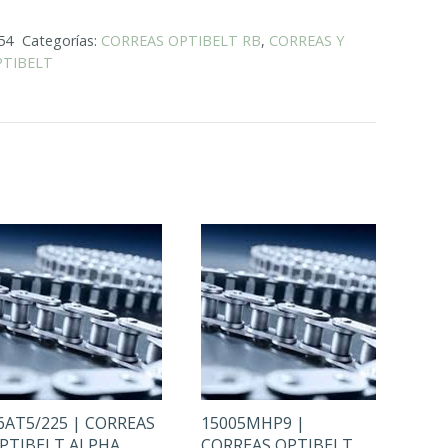
54
Categorías:
CORREAS OPTIBELT RB
,
CORREAS Y
TIBELT
6AT5/225 | CORREAS
15005MHP9 |
PTIBELT ALPHA
CORREAS OPTIBELT